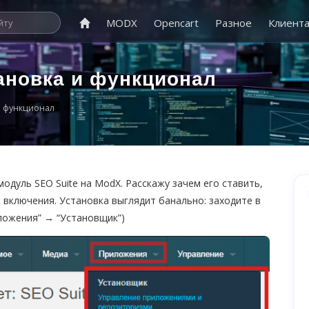
MODX
Opencart
Разное
Клиент
тановка и функционал
и функционал
одуль SEO Suite на ModX. Расскажу зачем его ставить,
 включения. Установка выглядит банально: заходите в
иложения” → “Установщик”)