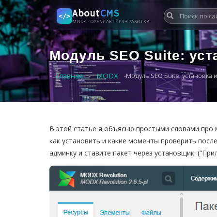
About
CMS
</>
MODX · OPENCART · РАЗРАБОТКА
Модуль SEO Suite: ус
Главная
MODX
-
-
Модуль SEO Suite: установка 
В этой статье я объясню простыми словами про м
как установить и какие моменты проверить после
админку и ставите пакет через установщик. (“Пр